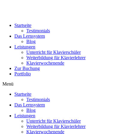
Zum
Hier klicken und kostenfreie Videoserie für Klavierpädagog:innen
Inhalt
sichern.
wechseln
Startseite
Testimonials
Das Lernsystem
Blog
Leistungen
Unterricht für Klavierschüler
Weiterbildung für Klavierlehrer
Klavierwochenende
Zur Buchung
Portfolio
Menü
Startseite
Testimonials
Das Lernsystem
Blog
Leistungen
Unterricht für Klavierschüler
Weiterbildung für Klavierlehrer
Klavierwochenende