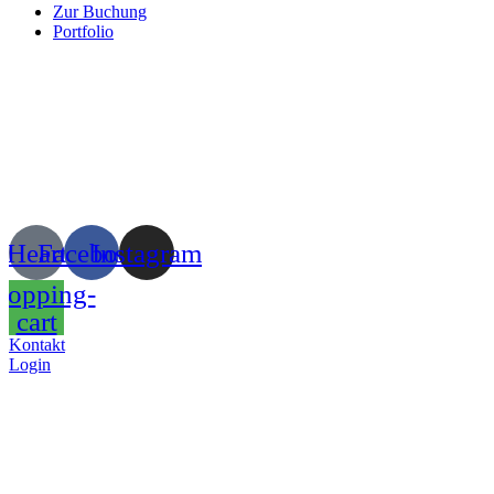
Zur Buchung
Portfolio
Heart
Facebook
Instagram
hopping-
cart
Kontakt
Login