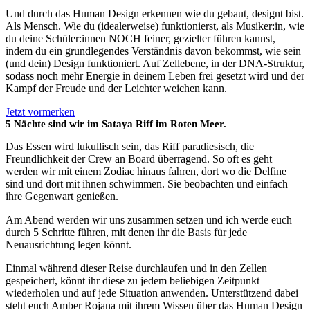
Und durch das Human Design erkennen wie du gebaut, designt bist.
Als Mensch. Wie du (idealerweise) funktionierst, als Musiker:in, wie
du deine Schüler:innen NOCH feiner, gezielter führen kannst,
indem du ein grundlegendes Verständnis davon bekommst, wie sein
(und dein) Design funktioniert. Auf Zellebene, in der DNA-Struktur,
sodass noch mehr Energie in deinem Leben frei gesetzt wird und der
Kampf der Freude und der Leichter weichen kann.
Jetzt vormerken
5 Nächte sind wir im Sataya Riff im Roten Meer.
Das Essen wird lukullisch sein, das Riff paradiesisch, die
Freundlichkeit der Crew an Board überragend. So oft es geht
werden wir mit einem Zodiac hinaus fahren, dort wo die Delfine
sind und dort mit ihnen schwimmen. Sie beobachten und einfach
ihre Gegenwart genießen.
Am Abend werden wir uns zusammen setzen und ich werde euch
durch 5 Schritte führen, mit denen ihr die Basis für jede
Neuausrichtung legen könnt.
Einmal während dieser Reise durchlaufen und in den Zellen
gespeichert, könnt ihr diese zu jedem beliebigen Zeitpunkt
wiederholen und auf jede Situation anwenden. Unterstützend dabei
steht euch Amber Rojana mit ihrem Wissen über das Human Design