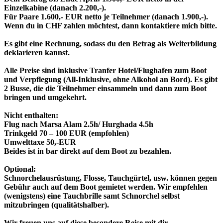
Einzelkabine (danach 2.200,-).
Für Paare 1.600,- EUR netto je Teilnehmer (danach 1.900,-).
Wenn du in CHF zahlen möchtest, dann kontaktiere mich bitte.
Es gibt eine Rechnung, sodass du den Betrag als Weiterbildung
deklarieren kannst.
Alle Preise sind inklusive Tranfer Hotel/Flughafen zum Boot
und Verpflegung (All-Inklusive, ohne Alkohol an Bord). Es gibt
2 Busse, die die Teilnehmer einsammeln und dann zum Boot
bringen und umgekehrt.
Nicht enthalten:
Flug nach Marsa Alam 2.5h/ Hurghada 4.5h
Trinkgeld 70 – 100 EUR (empfohlen)
Umwelttaxe 50,-EUR
Beides ist in bar direkt auf dem Boot zu bezahlen.
Optional:
Schnorchelausrüstung, Flosse, Tauchgürtel, usw. können gegen
Gebühr auch auf dem Boot gemietet werden. Wir empfehlen
(wenigstens) eine Tauchbrille samt Schnorchel selbst
mitzubringen (qualitätshalber).
Wir freuen uns auf diese besondere Reise mit dir,